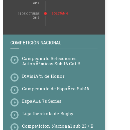
2019
BOLETÃ­N 6
14 DE OCTUBRE
2019
COMPETICIÓN NACIONAL
Campeonato Selecciones
AutonÃ³micas Sub 16 Cat B
DivisiÃ³n de Honor
Campeonato de EspaÃ±a Sub16
EspaÃ±a 7s Series
Liga Iberdrola de Rugby
Competicion Nacional sub 23 / B