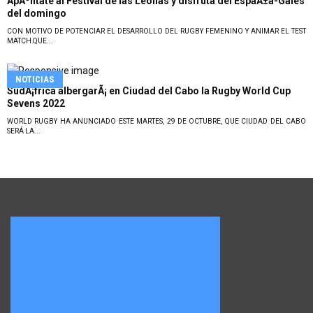
ApÃºntate al Festival de las Leonas y disfruta del EspaÃ±a-Gales
del domingo
CON MOTIVO DE POTENCIAR EL DESARROLLO DEL RUGBY FEMENINO Y ANIMAR EL TEST
MATCH QUE...
NOTICIAS
SudÃ¡frica albergarÃ¡ en Ciudad del Cabo la Rugby World Cup
Sevens 2022
WORLD RUGBY HA ANUNCIADO ESTE MARTES, 29 DE OCTUBRE, QUE CIUDAD DEL CABO
SERÁ LA...