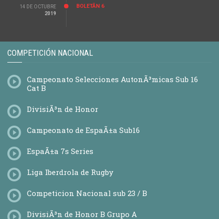
BOLETÃ­N 6
14 DE OCTUBRE
2019
COMPETICIÓN NACIONAL
Campeonato Selecciones AutonÃ³micas Sub 16
Cat B
DivisiÃ³n de Honor
Campeonato de EspaÃ±a Sub16
EspaÃ±a 7s Series
Liga Iberdrola de Rugby
Competicion Nacional sub 23 / B
DivisiÃ³n de Honor B Grupo A