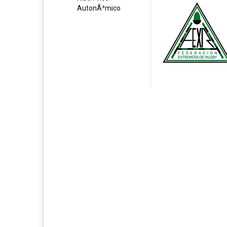
AutonÃ³mico