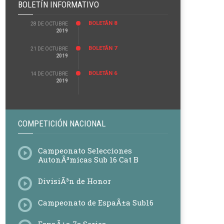
BOLETÍN INFORMATIVO
BOLETÃ­N 8
28 DE OCTUBRE
2019
BOLETÃ­N 7
21 DE OCTUBRE
2019
BOLETÃ­N 6
14 DE OCTUBRE
2019
COMPETICIÓN NACIONAL
Campeonato Selecciones
AutonÃ³micas Sub 16 Cat B
DivisiÃ³n de Honor
Campeonato de EspaÃ±a Sub16