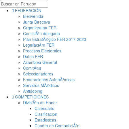
FEDERACIÓN
Bienvenida
Junta Directiva
Organigrama FER
ComisiÃ³n delegada
Plan EstratÃ©gico FER 2017-2023
LegislaciÃ³n FER
Procesos Electorales
Datos FER
Asamblea General
ComitÃ©s
Seleccionadores
Federaciones AutonÃ³micas
Servicios MÃ©dicos
Antidoping
COMPETICIONES
DivisiÃ³n de Honor
Calendario
Clasificacion
Estadisticas
Cuadro de CompeticiÃ³n