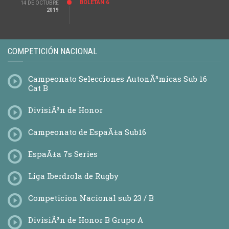
BOLETÃ­N 6
14 DE OCTUBRE
2019
COMPETICIÓN NACIONAL
Campeonato Selecciones AutonÃ³micas Sub 16
Cat B
DivisiÃ³n de Honor
Campeonato de EspaÃ±a Sub16
EspaÃ±a 7s Series
Liga Iberdrola de Rugby
Competicion Nacional sub 23 / B
DivisiÃ³n de Honor B Grupo A