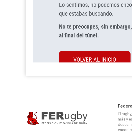
Federa
El rugb
más y es
deseamo
encontra